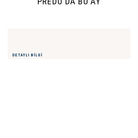
PREDU’DA BU AY
DETAYLI BILGI