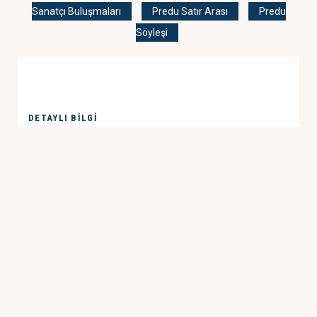
Sanatçı Buluşmaları
Predu Satır Arası
Predu
Söyleşi
DETAYLI BILGI
KVKK metnini
okudum ve kabul ediyorum.
GÖNDER